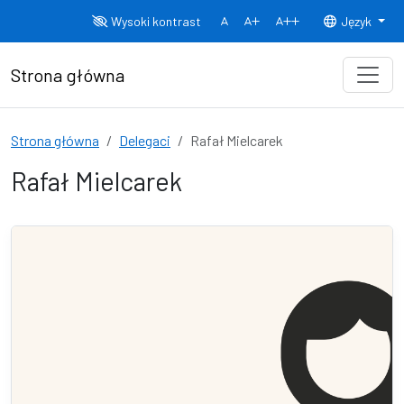
Przejdź do treści
Wysoki kontrast
Język
Normalny rozmiar czcionki
Rozmiar czcionki 150%
Rozmiar czcionki
Strona główna
Strona główna
Delegaci
Rafał Mielcarek
Rafał Mielcarek