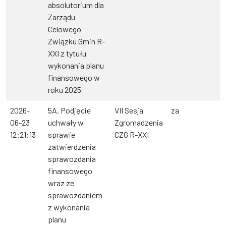
absolutorium dla
Zarządu
Celowego
Związku Gmin R-
XXI z tytułu
wykonania planu
finansowego w
roku 2025
2026-
5A. Podjęcie
VII Sesja
za
06-23
uchwały w
Zgromadzenia
12:21:13
sprawie
CZG R-XXI
zatwierdzenia
sprawozdania
finansowego
wraz ze
sprawozdaniem
z wykonania
planu