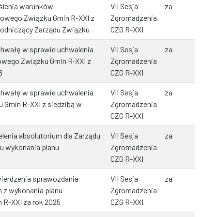
eślenia warunków
VII Sesja
za
lowego Związku Gmin R-XXI z
Zgromadzenia
ewodniczący Zarządu Związku
CZG R-XXI
uchwałę w sprawie uchwalenia
VII Sesja
za
lowego Związku Gmin R‑XXI z
Zgromadzenia
6
CZG R-XXI
uchwałę w sprawie uchwalenia
VII Sesja
za
 Gmin R-XXI z siedzibą w
Zgromadzenia
CZG R-XXI
lenia absolutorium dla Zarządu
VII Sesja
za
łu wykonania planu
Zgromadzenia
CZG R-XXI
wierdzenia sprawozdania
VII Sesja
za
 z wykonania planu
Zgromadzenia
R-XXI za rok 2025
CZG R-XXI