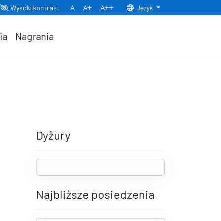
Wysoki kontrast
Język
Normalny rozmiar czcionki
Rozmiar czcionki 150%
Rozmiar czcionki 200%
ia
Nagrania
Dyżury
Najbliższe posiedzenia