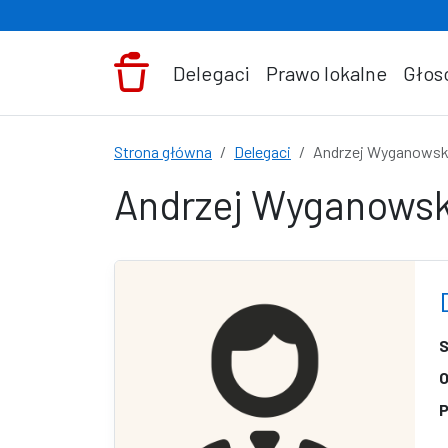
Przejdź do treści
Delegaci
Prawo lokalne
Głos
Strona główna
Delegaci
Andrzej Wyganowsk
Andrzej Wyganowsk
S
O
P