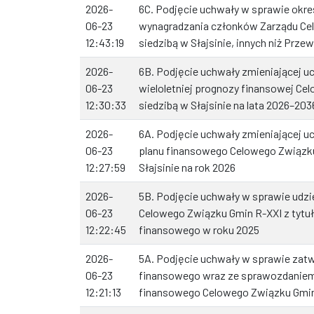
2026-
6C. Podjęcie uchwały w sprawie okr
06-23
wynagradzania członków Zarządu Ce
12:43:19
siedzibą w Słajsinie, innych niż Prz
2026-
6B. Podjęcie uchwały zmieniającej 
06-23
wieloletniej prognozy finansowej Ce
12:30:33
siedzibą w Słajsinie na lata 2026–203
2026-
6A. Podjęcie uchwały zmieniającej 
06-23
planu finansowego Celowego Związku
12:27:59
Słajsinie na rok 2026
2026-
5B. Podjęcie uchwały w sprawie udzie
06-23
Celowego Związku Gmin R-XXI z tytu
12:22:45
finansowego w roku 2025
2026-
5A. Podjęcie uchwały w sprawie zat
06-23
finansowego wraz ze sprawozdaniem
12:21:13
finansowego Celowego Związku Gmin 