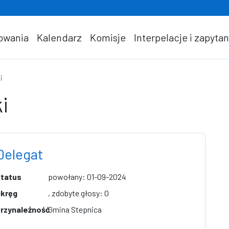
owania
Kalendarz
Komisje
Interpelacje i zapytan
i
i
Delegat
tatus
powołany: 01-09-2024
kręg
, zdobyte głosy: 0
rzynależność
Gmina Stepnica