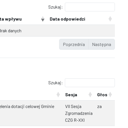
Szukaj:
ta wpływu
Data odpowiedzi
Brak danych
Poprzednia
Następna
Szukaj:
Sesja
Głos
lenia dotacji celowej Gminie
VII Sesja
za
Zgromadzenia
CZG R-XXI