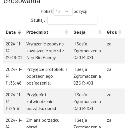
Głosowania
Pokaż
pozycji
Szukaj:
Data
Przedmiot
Sesja
Głos
2024-11-
Wyrażenie zgody na
II Sesja
za
14
zawiązanie spółki z
Zgromadzenia
12:46:01
Neo Bio Energy.
CZG R-XXI
2024-11-
Przyjęcie protokołu z
II Sesja
za
14
poprzedniego
Zgromadzenia
11:36:48
posiedzenia.
CZG R-XXI
2024-11-
Przyjęcie i
II Sesja
za
14
zatwierdzenie
Zgromadzenia
11:24:51
porządku obrad
CZG R-XXI
2024-11-
Zmiana porządku
II Sesja
za
14
obrad.
Zgromadzenia