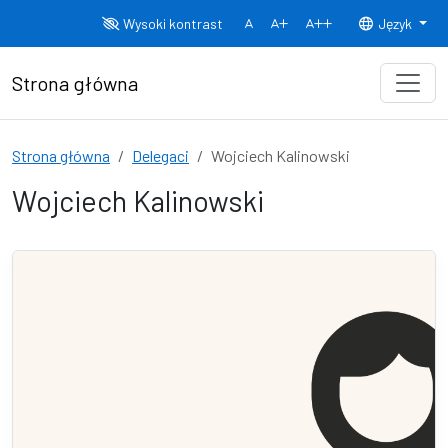
Przejdź do treści
Wysoki kontrast
Język
Normalny rozmiar czcionki
Rozmiar czcionki 150%
Rozmiar czcionki
Strona główna
Strona główna
Delegaci
Wojciech Kalinowski
Wojciech Kalinowski