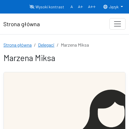
Przejdź do treści
Wysoki kontrast
Język
Normalny rozmiar czcionki
Rozmiar czcionki 150%
Rozmiar czcionki
Strona główna
Strona główna
Delegaci
Marzena Miksa
Marzena Miksa