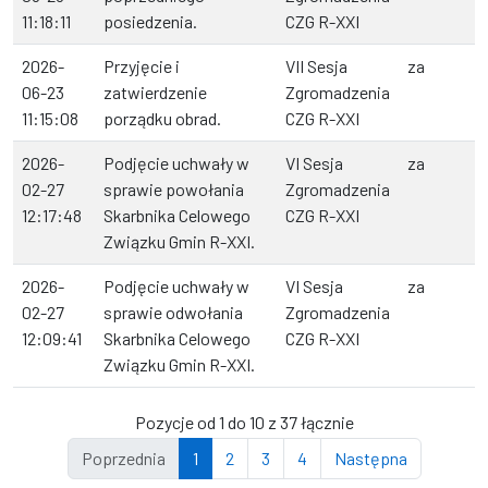
11:18:11
posiedzenia.
CZG R-XXI
2026-
Przyjęcie i
VII Sesja
za
06-23
zatwierdzenie
Zgromadzenia
11:15:08
porządku obrad.
CZG R-XXI
2026-
Podjęcie uchwały w
VI Sesja
za
02-27
sprawie powołania
Zgromadzenia
12:17:48
Skarbnika Celowego
CZG R-XXI
Związku Gmin R-XXI.
2026-
Podjęcie uchwały w
VI Sesja
za
02-27
sprawie odwołania
Zgromadzenia
12:09:41
Skarbnika Celowego
CZG R-XXI
Związku Gmin R-XXI.
Pozycje od 1 do 10 z 37 łącznie
Poprzednia
1
2
3
4
Następna