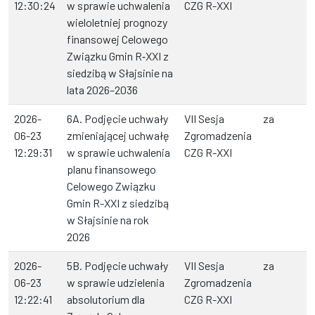
12:30:24
w sprawie uchwalenia
CZG R-XXI
wieloletniej prognozy
finansowej Celowego
Związku Gmin R‑XXI z
siedzibą w Słajsinie na
lata 2026–2036
2026-
6A. Podjęcie uchwały
VII Sesja
za
06-23
zmieniającej uchwałę
Zgromadzenia
12:29:31
w sprawie uchwalenia
CZG R-XXI
planu finansowego
Celowego Związku
Gmin R-XXI z siedzibą
w Słajsinie na rok
2026
2026-
5B. Podjęcie uchwały
VII Sesja
za
06-23
w sprawie udzielenia
Zgromadzenia
12:22:41
absolutorium dla
CZG R-XXI